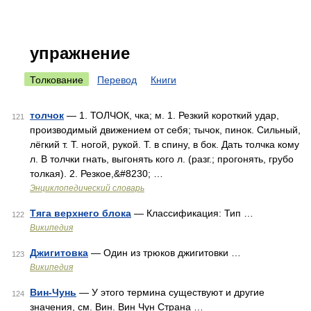
упражнение
Толкование
Перевод
Книги
толчок
— 1. ТОЛЧОК, чка; м. 1. Резкий короткий удар,
121
производимый движением от себя; тычок, пинок. Сильный,
лёгкий т. Т. ногой, рукой. Т. в спину, в бок. Дать толчка кому
л. В толчки гнать, выгонять кого л. (разг.; прогонять, грубо
толкая). 2. Резкое,&#8230; …
Энциклопедический словарь
Тяга верхнего блока
— Классификация: Тип …
122
Википедия
Джигитовка
— Один из трюков джигитовки …
123
Википедия
Вин-Чунь
— У этого термина существуют и другие
124
значения, см. Вин. Вин Чун Страна …