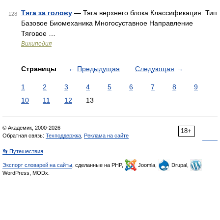
Тяга за голову
— Тяга верхнего блока Классификация: Тип
128
Базовое Биомеханика Многосуставное Направление
Тяговое …
Википедия
Страницы
←
Предыдущая
Следующая
→
1
2
3
4
5
6
7
8
9
10
11
12
13
© Академик, 2000-2026
18+
Обратная связь:
Техподдержка
,
Реклама на сайте
👣 Путешествия
Экспорт словарей на сайты
, сделанные на PHP,
Joomla,
Drupal,
WordPress, MODx.